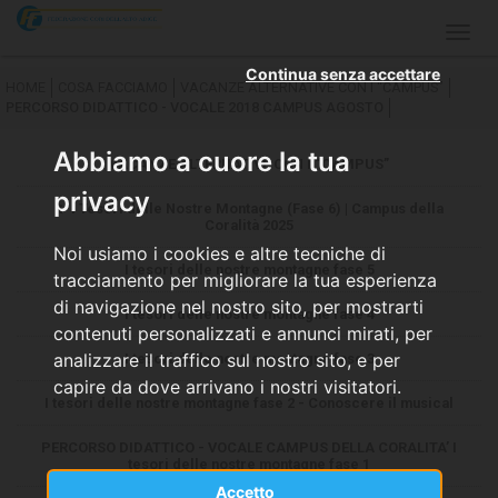
Togg
navig
Continua senza accettare
HOME
COSA FACCIAMO
VACANZE ALTERNATIVE CON I “CAMPUS”
PERCORSO DIDATTICO - VOCALE 2018 CAMPUS AGOSTO
Abbiamo a cuore la tua
VACANZE ALTERNATIVE CON I “CAMPUS”
privacy
✨ I Tesori delle Nostre Montagne (Fase 6) | Campus della
Coralità 2025
Noi usiamo i cookies e altre tecniche di
I tesori delle nostre montagne fase 5
tracciamento per migliorare la tua esperienza
di navigazione nel nostro sito, per mostrarti
I tesori delle nostre montagne fase 4
contenuti personalizzati e annunci mirati, per
analizzare il traffico sul nostro sito, e per
I tesori delle nostre montagne fase 3
capire da dove arrivano i nostri visitatori.
I tesori delle nostre montagne fase 2 - Conoscere il musical
PERCORSO DIDATTICO - VOCALE CAMPUS DELLA CORALITA’ I
tesori delle nostre montagne fase 1
Accetto