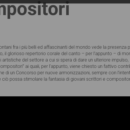
positori
montani fra i più belli ed affascinanti del mondo vede la presenz
 glorioso repertorio corale del canto – per l’appunto – di monta
 artistiche del settore a cui si spera di dare un ulteriore impulso, a
mpositori” ai quali, per l’appunto, viene chiesto un fattivo contri
one di un Concorso per nuove armonizzazioni, sempre con l’intento 
e ciò possa stimolare la fantasia di giovani scrittori e compositor