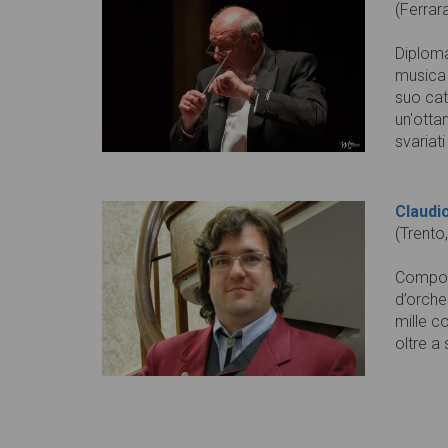
(Ferrar
Diploma
musica 
suo ca
un'ottan
svariati
Claudi
(Trento
Composi
d’orches
mille co
oltre a