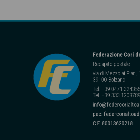
Federazione Cori de
Recapito posta
le
via di Mezzo ai Piani,
39100 Bolzano
Tel. +39 0471 32435
Tel. +39 333 1208789
info@federcorialtoad
pec: federcorialtoa
C.F. 80013620218