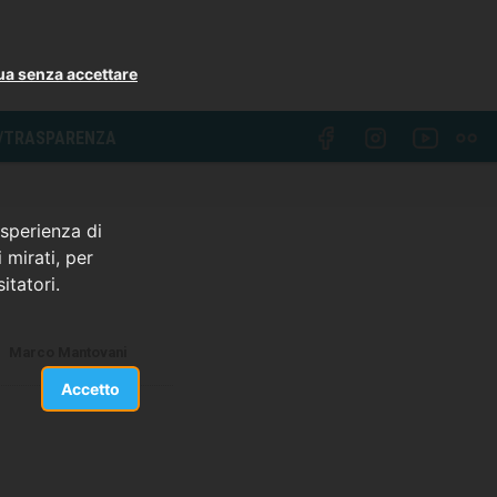
ua senza accettare
I/TRASPARENZA
esperienza di
 mirati, per
itatori.
Marco Mantovani
Accetto