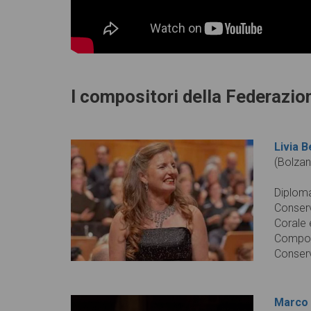
I compositori della Federazion
Livia B
(Bolzan
Diploma
Conserv
Corale 
Composi
Conserv
Marco 