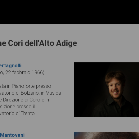
e Cori dell'Alto Adige
ertagnolli
o, 22 febbraio 1966)
ta in Pianoforte presso il
atorio di Bolzano, in Musica
e Direzione di Coro e in
zione presso il
atorio di Trento.
Mantovani