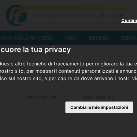
Contin
SUONI DALLA NS. TERRA
NEWS
EDITORIA
SERVIZ
cuore la tua privacy
ies e altre tecniche di tracciamento per migliorare la tua 
ostro sito, per mostrarti contenuti personalizzati e annunci
fico sul nostro sito, e per capire da dove arrivano i nostri vis
Claudio Vadagnini
Matteo Bertolina
Cambia le mie impostazioni