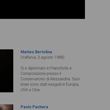
Matteo Bertolina
(Valfurva, 3 agosto 1988)
Si è diplomato in Pianoforte e
Composizione presso il
Conservatorio di Alessandria. Suoi
brani sono stati eseguiti in Europa,
USA e Cina.
Paolo Pachera