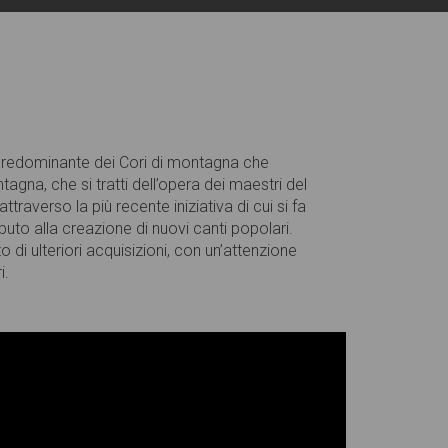
a predominante dei Cori di montagna che
gna, che si tratti dell’opera dei maestri del
ttraverso la più recente iniziativa di cui si fa
buto alla creazione di nuovi canti popolari.
di ulteriori acquisizioni, con un’attenzione
i.