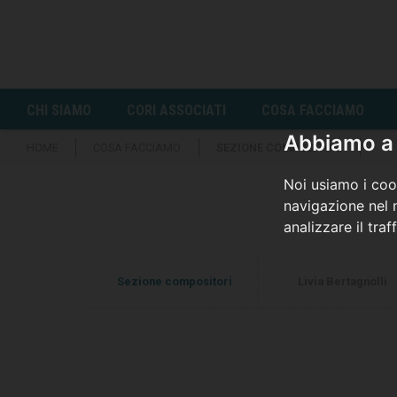
CHI SIAMO
CORI ASSOCIATI
COSA FACCIAMO
Abbiamo a 
HOME
COSA FACCIAMO
SEZIONE COMPOSITORI
Noi usiamo i cook
navigazione nel n
analizzare il traf
Sezione compositori
Livia Bertagnolli