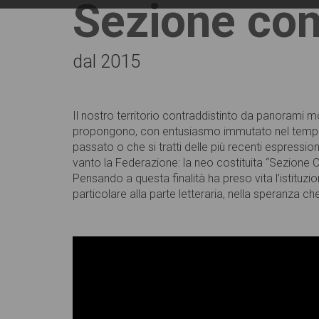
Sezione com
dal 2015
Il nostro territorio contraddistinto da panorami 
propongono, con entusiasmo immutato nel tempo, il
passato o che si tratti delle più recenti espressioni
vanto la Federazione: la neo costituita “Sezione Co
Pensando a questa finalità ha preso vita l’istituzi
particolare alla parte letteraria, nella speranza ch