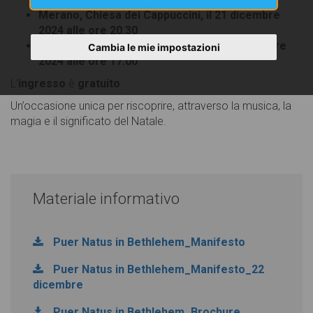
Merano, Chiesa dei Cappuccini, il 21 dicembre
2024 alle ore 20.30
Bolzano, Chiesa dei Domenicani, il 22 dicembre
Cambia le mie impostazioni
2024 alle ore 17.00
L’
ingresso
è
gratuito
.
Un’occasione unica per riscoprire, attraverso la musica, la
magia e il significato del Natale.
Materiale informativo
Puer Natus in Bethlehem_Manifesto
Puer Natus in Bethlehem_Manifesto_22
dicembre
Puer Natus in Bethlehem_Brochure