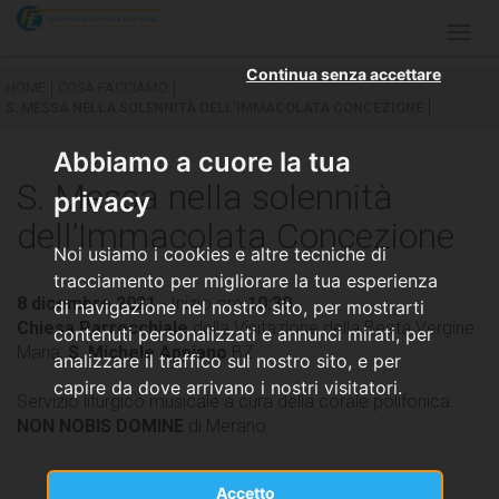
Togg
navig
Continua senza accettare
HOME
COSA FACCIAMO
S. MESSA NELLA SOLENNITÀ DELL’IMMACOLATA CONCEZIONE
Abbiamo a cuore la tua
S. Messa nella solennità
privacy
dell’Immacolata Concezione
Noi usiamo i cookies e altre tecniche di
tracciamento per migliorare la tua esperienza
8 dicembre 2021
- Inizio ore
10:30
di navigazione nel nostro sito, per mostrarti
Chiesa Parrocchiale
della Visitazione della Beata Vergine
contenuti personalizzati e annunci mirati, per
Maria,
S. Michele Appiano
­BZ
analizzare il traffico sul nostro sito, e per
capire da dove arrivano i nostri visitatori.
Servizio liturgico musicale a cura della corale polifonica
NON NOBIS DOMINE
di Merano
Accetto