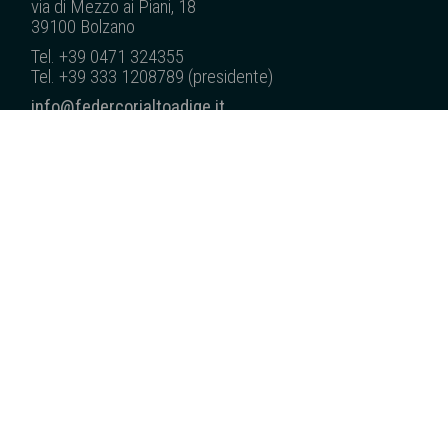
via di Mezzo ai Piani, 18
39100 Bolzano
Tel. +39 0471 324355
Tel. +39 333 1208789 (presidente)
info@federcorialtoadige.it
pec: federcorialtoadige@pec.it
C.F. 80013620218
CHI SIAMO
CORI ASSOCIATI
COSA FACCIAMO
SUONI DALLA NS. TERRA
NEWS
EDITORIA
SERVIZI/TRASPARENZA