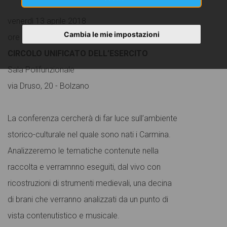
venerdì 13 aprile 2018
Cambia le mie impostazioni
ore 18.00
CIRCOLO UNIFICATO DELL’ESERCITO
Sala Polifunzionale
via Druso, 20 - Bolzano
La conferenza cercherà di far luce sull’ambiente
storico-culturale nel quale sono nati i Carmina.
Analizzeremo le tematiche contenute nella
raccolta e verramnno eseguiti, dal vivo con
ricostruzioni di strumenti medievali, una decina
di brani che verranno analizzati da un punto di
vista contenutistico e musicale.