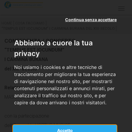
Togg
navig
Continua senza accettare
HOME
COSA FACCIAMO
“TEMPUS EST IOCUNDUM” I CARMINA BURANA DEL XIII SECOLO
CONFERENZA / CONCERTO
Abbiamo a cuore la tua
“TEMPUS EST IOCUNDUM”
privacy
I CARMINA BURANA
Noi usiamo i cookies e altre tecniche di
del XIII° secolo
tracciamento per migliorare la tua esperienza
di navigazione nel nostro sito, per mostrarti
Relatore
contenuti personalizzati e annunci mirati, per
analizzare il traffico sul nostro sito, e per
MASSIMO LEONARDO PRANDINI
capire da dove arrivano i nostri visitatori.
con la partecipazione
dell’ Ensemble HORTUS MUSICE
Accetto