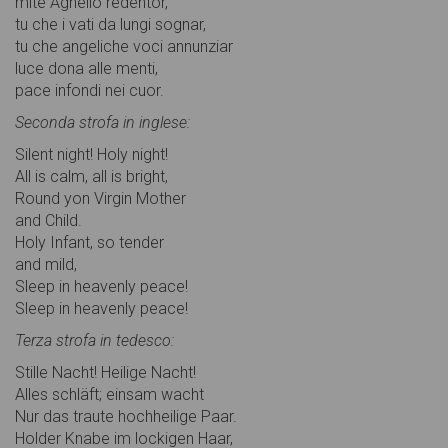
mite Agnello redentor,
tu che i vati da lungi sognar,
tu che angeliche voci annunziar
luce dona alle menti,
pace infondi nei cuor.
Seconda strofa in inglese:
Silent night! Holy night!
All is calm, all is bright,
Round yon Virgin Mother
and Child.
Holy Infant, so tender
and mild,
Sleep in heavenly peace!
Sleep in heavenly peace!
Terza strofa in tedesco:
Stille Nacht! Heilige Nacht!
Alles schläft; einsam wacht
Nur das traute hochheilige Paar.
Holder Knabe im lockigen Haar,