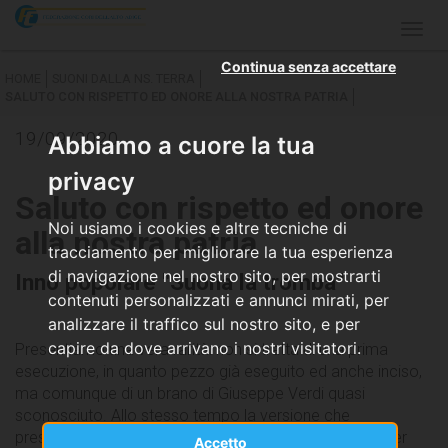
Togg
navig
Continua senza accettare
HOME
SUONI DALLA NS. TERRA
SALUTO CON RISPETTO ED ONORE ALLA NOSTRA PATRIA
19/09/2020
Abbiamo a cuore la tua
privacy
Saluto con rispetto ed onore
Noi usiamo i cookies e altre tecniche di
alla nostra patria
tracciamento per migliorare la tua esperienza
di navigazione nel nostro sito, per mostrarti
Inno popolare "Suona la tromba"
contenuti personalizzati e annunci mirati, per
analizzare il traffico sul nostro sito, e per
capire da dove arrivano i nostri visitatori.
Presentiamo una vera rarità: non si tratta di una prima
esecuzione, in quanto pezzo già eseguito ed anche inciso,
ma comunque di un brano di Giuseppe Verdi quasi
sconosciuto. Allo stesso tempo la versione che
presentiamo è nuova in quanto orchestrata ex-novo per
Accetto