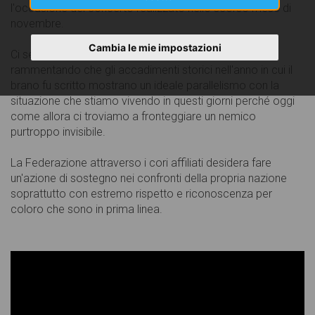
l'occasione del concerto realizzato nello scorso mese di
novembre.
Cambia le mie impostazioni
Ci sembra opportuno riproporlo in questa circostanza
rammentando che gli accadimenti storici nell'anno in cui il
brano fu scritto mostrano un ideale parallelismo con la
situazione che stiamo vivendo in questi giorni perché oggi
come allora ci troviamo a fronteggiare un nemico
purtroppo invisibile.
La Federazione attraverso i cori affiliati desidera fare
un'azione di sostegno nei confronti della propria nazione
soprattutto con estremo rispetto e riconoscenza per
coloro che sono in prima linea.