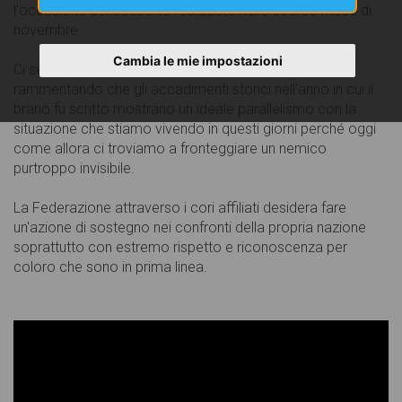
l'occasione del concerto realizzato nello scorso mese di
novembre.
Cambia le mie impostazioni
Ci sembra opportuno riproporlo in questa circostanza
rammentando che gli accadimenti storici nell'anno in cui il
brano fu scritto mostrano un ideale parallelismo con la
situazione che stiamo vivendo in questi giorni perché oggi
come allora ci troviamo a fronteggiare un nemico
purtroppo invisibile.
La Federazione attraverso i cori affiliati desidera fare
un'azione di sostegno nei confronti della propria nazione
soprattutto con estremo rispetto e riconoscenza per
coloro che sono in prima linea.