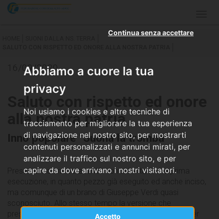
Togg
navig
Continua senza accettare
HOME
SUONI DALLA NS. TERRA
SALUTO CON RISPETTO ED ONORE ALLA NOSTRA PATRIA
16/09/2020
Abbiamo a cuore la tua
privacy
Saluto con rispetto ed onore
Noi usiamo i cookies e altre tecniche di
alla nostra patria
tracciamento per migliorare la tua esperienza
di navigazione nel nostro sito, per mostrarti
Inno popolare "Suona la tromba"
contenuti personalizzati e annunci mirati, per
analizzare il traffico sul nostro sito, e per
capire da dove arrivano i nostri visitatori.
Presentiamo una vera rarità: non si tratta di una prima
esecuzione, in quanto pezzo già eseguito ed anche inciso,
ma comunque di un brano di Giuseppe Verdi quasi
sconosciuto. Allo stesso tempo la versione che
presentiamo è nuova in quanto orchestrata ex-novo per
Accetto