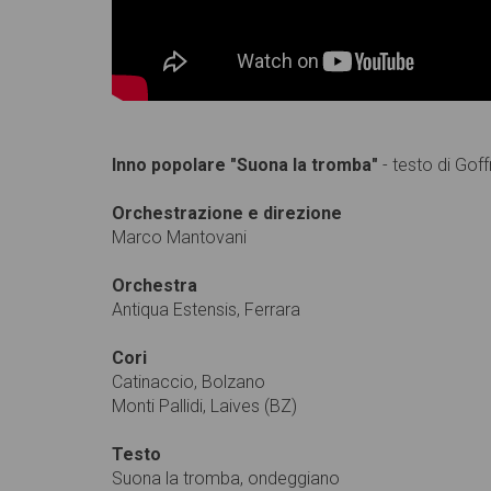
Inno popolare "Suona la tromba"
- testo di Go
Orchestrazione e direzione
Marco Mantovani
Orchestra
Antiqua Estensis, Ferrara
Cori
Catinaccio, Bolzano
Monti Pallidi, Laives (BZ)
Testo
Suona la tromba, ondeggiano