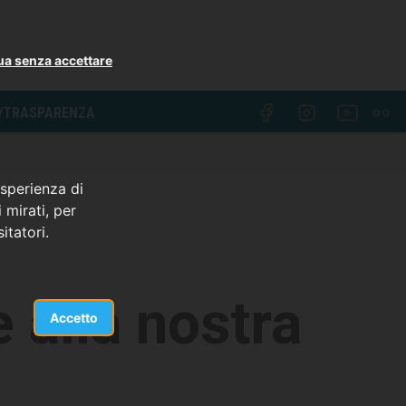
ua senza accettare
I/TRASPARENZA
esperienza di
 mirati, per
itatori.
 alla nostra
Accetto