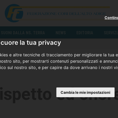
Contin
SUONI DALLA NS. TERRA
NEWS
EDITORIA
SERVIZ
cuore la tua privacy
D ONORE ALLA NOSTRA PATRIA
ies e altre tecniche di tracciamento per migliorare la tua 
ostro sito, per mostrarti contenuti personalizzati e annunci
fico sul nostro sito, e per capire da dove arrivano i nostri vis
ispetto ed onore
Cambia le mie impostazioni