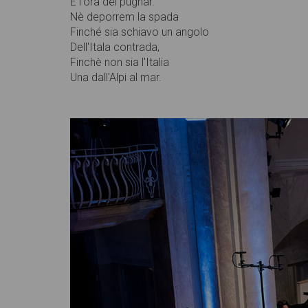
È l'ora del pugnar.
Nè deporrem la spada
Finché sia schiavo un angolo
Dell'Itala contrada,
Finchè non sia l'Italia
Una dall'Alpi al mar.