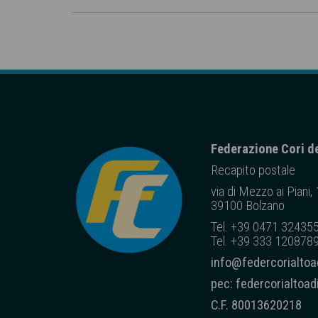
Federazione Cori de
Recapito posta
le
via di Mezzo ai Piani,
39100 Bolzano
Tel. +39 0471 32435
Tel. +39 333 1208789
info@federcorialtoad
pec: federcorialtoa
C.F. 80013620218