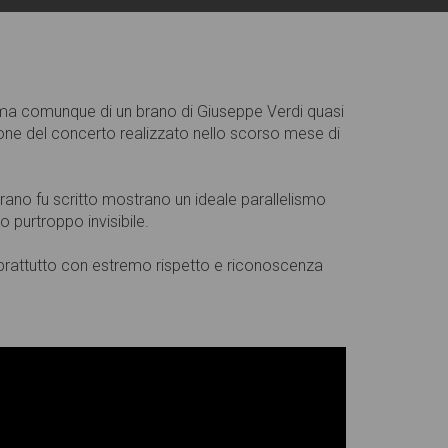
, ma comunque di un brano di Giuseppe Verdi quasi
one del concerto realizzato nello scorso mese di
rano fu scritto mostrano un ideale parallelismo
 purtroppo invisibile.
soprattutto con estremo rispetto e riconoscenza