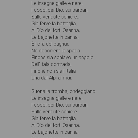
Le insegne gialle e nere;
Fuoco! per Dio, sui barbari,
Sulle vendute schiere...
Già ferve la battaglia,
Al Dio dei forti Osanna,
Le bajonette in canna,
È l'ora del pugnar.
Nè deporrem la spada
Finchè sia schiavo un angolo
Dell'Itala contrada,
Finchè non sia l'Italia
Una dall'Alpi al mar.
Suona la tromba, ondeggiano
Le insegne gialle e nere;
Fuoco! per Dio, sui barbari,
Sulle vendute schiere...
Già ferve la battaglia,
Al Dio dei forti Osanna,
Le bajonette in canna,