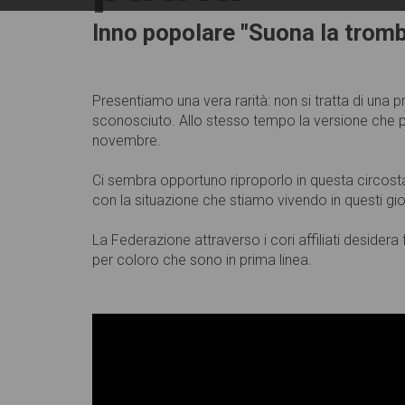
Inno popolare "Suona la trom
Presentiamo una vera rarità: non si tratta di un
sconosciuto. Allo stesso tempo la versione che 
novembre.
Ci sembra opportuno riproporlo in questa circosta
con la situazione che stiamo vivendo in questi gi
La Federazione attraverso i cori affiliati desider
per coloro che sono in prima linea.