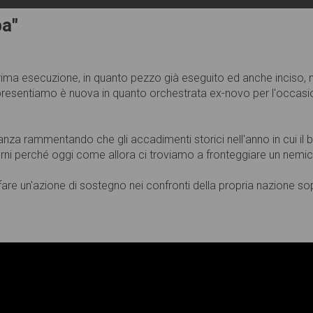
ba"
a prima esecuzione, in quanto pezzo già eseguito ed anche inciso
presentiamo è nuova in quanto orchestrata ex-novo per l'occasi
nza rammentando che gli accadimenti storici nell'anno in cui il b
orni perché oggi come allora ci troviamo a fronteggiare un nemico
a fare un'azione di sostegno nei confronti della propria nazione 