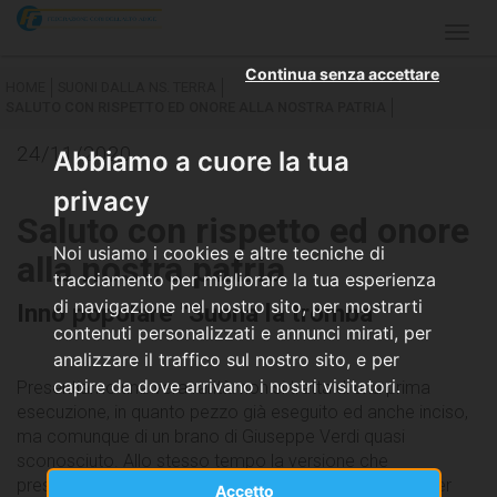
Togg
navig
Continua senza accettare
HOME
SUONI DALLA NS. TERRA
SALUTO CON RISPETTO ED ONORE ALLA NOSTRA PATRIA
24/11/2020
Abbiamo a cuore la tua
privacy
Saluto con rispetto ed onore
Noi usiamo i cookies e altre tecniche di
alla nostra patria
tracciamento per migliorare la tua esperienza
di navigazione nel nostro sito, per mostrarti
Inno popolare "Suona la tromba"
contenuti personalizzati e annunci mirati, per
analizzare il traffico sul nostro sito, e per
capire da dove arrivano i nostri visitatori.
Presentiamo una vera rarità: non si tratta di una prima
esecuzione, in quanto pezzo già eseguito ed anche inciso,
ma comunque di un brano di Giuseppe Verdi quasi
sconosciuto. Allo stesso tempo la versione che
presentiamo è nuova in quanto orchestrata ex-novo per
Accetto