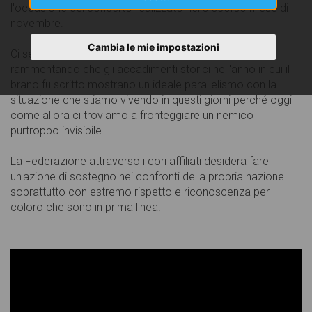
l'occasione del concerto realizzato nello scorso mese di
novembre.
Cambia le mie impostazioni
Ci sembra opportuno riproporlo in questa circostanza
rammentando che gli accadimenti storici nell'anno in cui il
brano fu scritto mostrano un ideale parallelismo con la
situazione che stiamo vivendo in questi giorni perché oggi
come allora ci troviamo a fronteggiare un nemico
purtroppo invisibile.
La Federazione attraverso i cori affiliati desidera fare
un'azione di sostegno nei confronti della propria nazione
soprattutto con estremo rispetto e riconoscenza per
coloro che sono in prima linea.