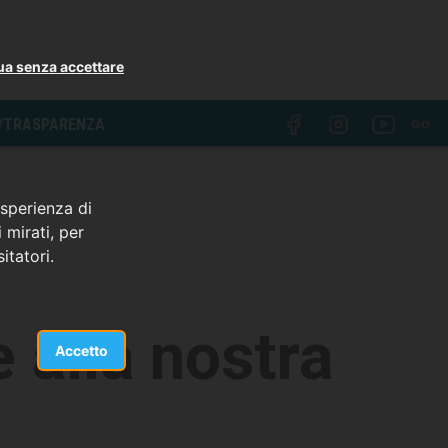
ua senza accettare
I/TRASPARENZA
esperienza di
 mirati, per
itatori.
 alla nostra
Accetto