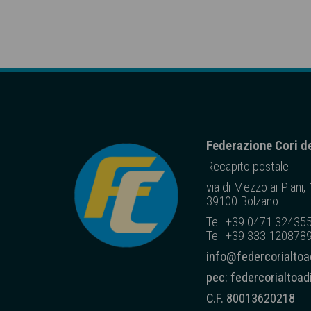
Federazione Cori de
Recapito posta
le
via di Mezzo ai Piani,
39100 Bolzano
Tel. +39 0471 32435
Tel. +39 333 1208789
info@federcorialtoad
pec: federcorialtoa
C.F. 80013620218