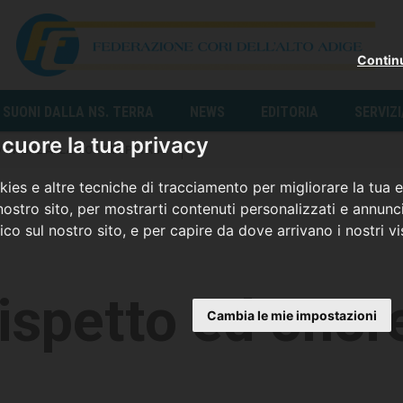
Contin
SUONI DALLA NS. TERRA
NEWS
EDITORIA
SERVIZ
cuore la tua privacy
D ONORE ALLA NOSTRA PATRIA
ies e altre tecniche di tracciamento per migliorare la tua 
ostro sito, per mostrarti contenuti personalizzati e annunci
fico sul nostro sito, e per capire da dove arrivano i nostri vis
ispetto ed onore
Cambia le mie impostazioni