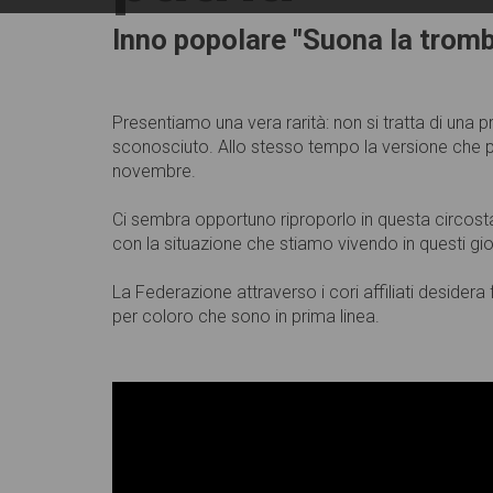
Inno popolare "Suona la trom
Presentiamo una vera rarità: non si tratta di un
sconosciuto. Allo stesso tempo la versione che 
novembre.
Ci sembra opportuno riproporlo in questa circosta
con la situazione che stiamo vivendo in questi gi
La Federazione attraverso i cori affiliati desider
per coloro che sono in prima linea.