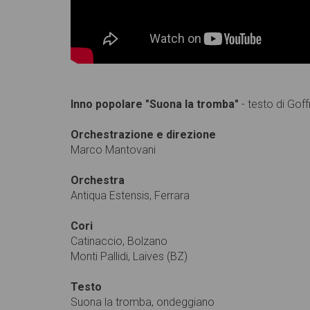
Inno popolare "Suona la tromba"
- testo di Go
Orchestrazione e direzione
Marco Mantovani
Orchestra
Antiqua Estensis, Ferrara
Cori
Catinaccio, Bolzano
Monti Pallidi, Laives (BZ)
Testo
Suona la tromba, ondeggiano