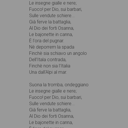
Le insegne gialle e nere;
Fuoco! per Dio, sui barbari,
Sulle vendute schiere...
Già ferve la battaglia,
Al Dio dei forti Osanna,
Le bajonette in canna,
È l'ora del pugnar.
Nè deporrem la spada
Finchè sia schiavo un angolo
Dell'Itala contrada,
Finchè non sia l'Italia
Una dall'Alpi al mar.
Suona la tromba, ondeggiano
Le insegne gialle e nere;
Fuoco! per Dio, sui barbari,
Sulle vendute schiere...
Già ferve la battaglia,
Al Dio dei forti Osanna,
Le bajonette in canna,