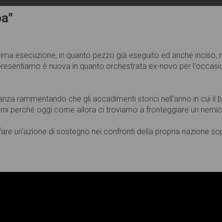
ba"
a prima esecuzione, in quanto pezzo già eseguito ed anche inciso
presentiamo è nuova in quanto orchestrata ex-novo per l'occasi
nza rammentando che gli accadimenti storici nell'anno in cui il b
orni perché oggi come allora ci troviamo a fronteggiare un nemico
a fare un'azione di sostegno nei confronti della propria nazione 