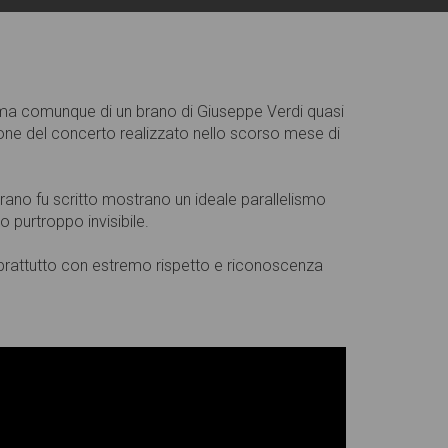
, ma comunque di un brano di Giuseppe Verdi quasi
one del concerto realizzato nello scorso mese di
rano fu scritto mostrano un ideale parallelismo
 purtroppo invisibile.
soprattutto con estremo rispetto e riconoscenza