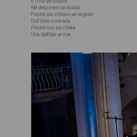
È l'ora del pugnar.
Nè deporrem la spada
Finché sia schiavo un angolo
Dell'Itala contrada,
Finchè non sia l'Italia
Una dall'Alpi al mar.