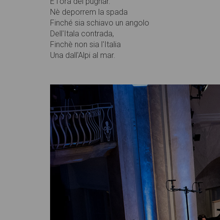
È l'ora del pugnar.
Nè deporrem la spada
Finché sia schiavo un angolo
Dell'Itala contrada,
Finchè non sia l'Italia
Una dall'Alpi al mar.