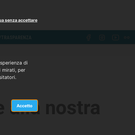
ua senza accettare
I/TRASPARENZA
esperienza di
 mirati, per
itatori.
 alla nostra
Accetto