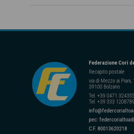
Federazione Cori de
Recapito posta
le
via di Mezzo ai Piani,
39100 Bolzano
Tel. +39 0471 32435
Tel. +39 333 1208789
info@federcorialtoad
pec: federcorialtoa
C.F. 80013620218