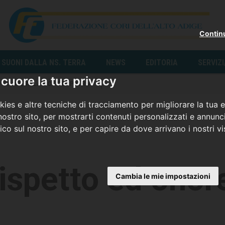
Contin
SUONI DALLA NS. TERRA
NEWS
EDITORIA
SERVIZ
cuore la tua privacy
D ONORE ALLA NOSTRA PATRIA
ies e altre tecniche di tracciamento per migliorare la tua 
ostro sito, per mostrarti contenuti personalizzati e annunci
fico sul nostro sito, e per capire da dove arrivano i nostri vis
ispetto ed onore
Cambia le mie impostazioni