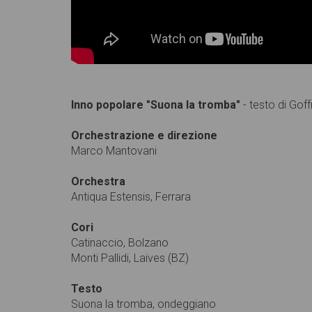
Inno popolare "Suona la tromba"
- testo di Go
Orchestrazione e direzione
Marco Mantovani
Orchestra
Antiqua Estensis, Ferrara
Cori
Catinaccio, Bolzano
Monti Pallidi, Laives (BZ)
Testo
Suona la tromba, ondeggiano