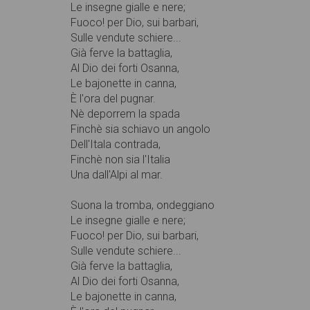
Le insegne gialle e nere;
Fuoco! per Dio, sui barbari,
Sulle vendute schiere...
Già ferve la battaglia,
Al Dio dei forti Osanna,
Le bajonette in canna,
È l'ora del pugnar.
Nè deporrem la spada
Finchè sia schiavo un angolo
Dell'Itala contrada,
Finchè non sia l'Italia
Una dall'Alpi al mar.
Suona la tromba, ondeggiano
Le insegne gialle e nere;
Fuoco! per Dio, sui barbari,
Sulle vendute schiere...
Già ferve la battaglia,
Al Dio dei forti Osanna,
Le bajonette in canna,