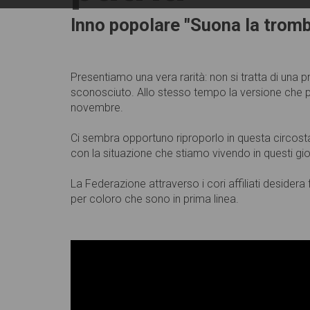
Inno popolare "Suona la trom
Presentiamo una vera rarità: non si tratta di un
sconosciuto. Allo stesso tempo la versione che 
novembre.
Ci sembra opportuno riproporlo in questa circosta
con la situazione che stiamo vivendo in questi gi
La Federazione attraverso i cori affiliati desider
per coloro che sono in prima linea.