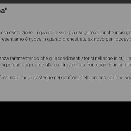
ba"
a prima esecuzione, in quanto pezzo già eseguito ed anche inciso
presentiamo è nuova in quanto orchestrata ex-novo per l'occasi
nza rammentando che gli accadimenti storici nell'anno in cui il b
orni perché oggi come allora ci troviamo a fronteggiare un nemico
a fare un'azione di sostegno nei confronti della propria nazione 