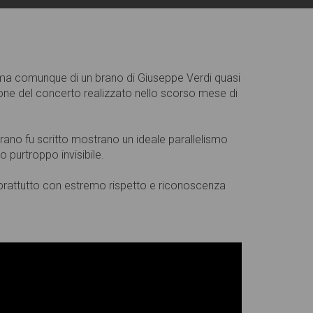
, ma comunque di un brano di Giuseppe Verdi quasi
one del concerto realizzato nello scorso mese di
rano fu scritto mostrano un ideale parallelismo
 purtroppo invisibile.
soprattutto con estremo rispetto e riconoscenza