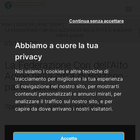
Togg
navig
Continua senza accettare
HOME
SUONI DALLA NS. TERRA
LA FEDERAZIONE CORI DELL'ALTO ADIGE NELLA CITTÀ DI BOLZANO -
PARTE QUINTA
05/10/2020
Abbiamo a cuore la tua
privacy
La Federazione Cori dell'Alto
Noi usiamo i cookies e altre tecniche di
Adige nella città di Bolzano -
tracciamento per migliorare la tua esperienza
parte quinta
di navigazione nel nostro sito, per mostrarti
contenuti personalizzati e annunci mirati, per
analizzare il traffico sul nostro sito, e per
Special: Coro Grétry - parte prima
capire da dove arrivano i nostri visitatori.
Accetto