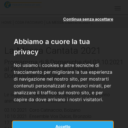
Togg
navig
Continua senza accettare
HOME
COSA FACCIAMO
LA MESSA CANTATA 2021
Abbiamo a cuore la tua
La Messa Cantata 2021
privacy
Programma di 8 Domeniche dal 03.10.2021
Noi usiamo i cookies e altre tecniche di
al 28.11.2021 presso la Chiesa dei
tracciamento per migliorare la tua esperienza
Domenicani, Bolzano
di navigazione nel nostro sito, per mostrarti
contenuti personalizzati e annunci mirati, per
analizzare il traffico sul nostro sito, e per
Le seguenti S. Messe festive delle ore 10.30 saranno
capire da dove arrivano i nostri visitatori.
animate dai cori/corali elencati:
03.10.2021
Coro Catinaccio, Bolzano
10.10.2021
Ensemble Vox Dulcis, Bronzolo
17.10.2021
Corale Corpus Domini, Bolzano
Accetto