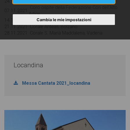
24.10.2021
Corale S. Michele, Bressanone
Coro ospite della Federazione Cori dell'Alto
07.11.2021
Adige
Cambia le mie impostazioni
14.11.2021
Corale S. Giuseppe, Bolzano
21.11.2021
Corale Anteas, Bolzano
28.11.2021
Corale S. Maria Maddalena, Vadena
Locandina
Messa Cantata 2021_locandina