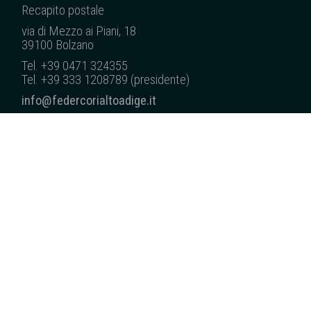
Recapito posta
le
via di Mezzo ai Piani, 18
39100 Bolzano
Tel. +39 0471 324355
Tel. +39 333 1208789 (presidente)
info@federcorialtoadige.it
pec: federcorialtoadige@pec.it
C.F. 80013620218
CHI SIAMO
CORI ASSOCIATI
COSA FACCIAMO
SUONI DALLA NS. TERRA
NEWS
EDITORIA
SERVIZI/TRASPARENZA