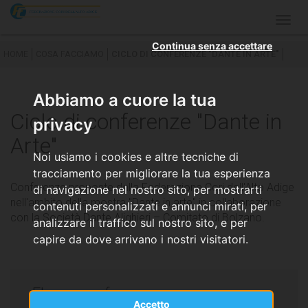
Togg
navig
Continua senza accettare
HOME
COSA FACCIAMO
CICLO DI CONFERENZE "DANTE IN ARTE"
Abbiamo a cuore la tua
Ciclo di conferenze "Dante in
privacy
Arte"
Noi usiamo i cookies e altre tecniche di
tracciamento per migliorare la tua esperienza
Conferenze proposte dalla Federazione Cori dell'Alto Adige
di navigazione nel nostro sito, per mostrarti
nell'ambito della mostra "Dante in arte" in collaborazione
contenuti personalizzati e annunci mirati, per
con la Società Dante Alighieri – Comitato di Bolzano.
analizzare il traffico sul nostro sito, e per
capire da dove arrivano i nostri visitatori.
Elenco conferenze
Accetto