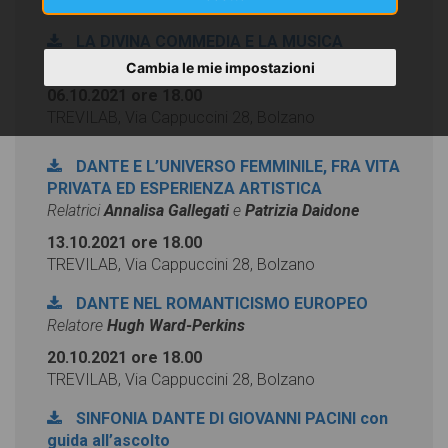
LA DIVINA COMMEDIA E LA MUSICA
Relatrice
Emanuela Negri
Cambia le mie impostazioni
06.10.2021 ore 18.00
TREVILAB, Via Cappuccini 28, Bolzano
DANTE E L’UNIVERSO FEMMINILE, FRA VITA
PRIVATA ED ESPERIENZA ARTISTICA
Relatrici
Annalisa Gallegati
e
Patrizia Daidone
13.10.2021 ore 18.00
TREVILAB, Via Cappuccini 28, Bolzano
DANTE NEL ROMANTICISMO EUROPEO
Relatore
Hugh Ward-Perkins
20.10.2021 ore 18.00
TREVILAB, Via Cappuccini 28, Bolzano
SINFONIA DANTE DI GIOVANNI PACINI con
guida all’ascolto